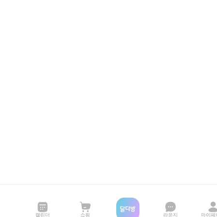
캘린더
쇼핑
라운지
마이페