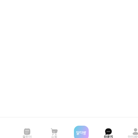
캘린더
쇼핑
라운지
마이페