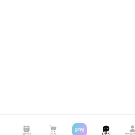
캘린더
쇼핑
라운지
마이페