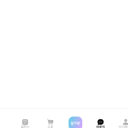
캘린더
쇼핑
라운지
마이페