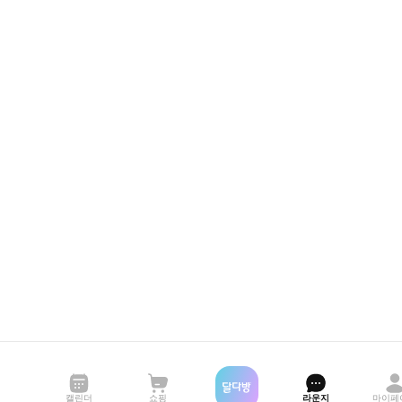
캘린더
쇼핑
라운지
마이페